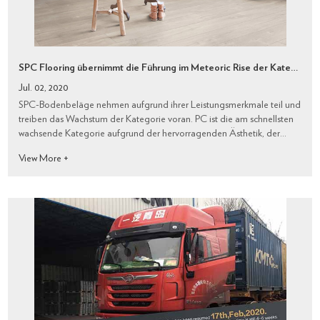
SPC Flooring übernimmt die Führung im Meteoric Rise der Kategorie
Jul. 02, 2020
SPC-Bodenbeläge nehmen aufgrund ihrer Leistungsmerkmale teil und
treiben das Wachstum der Kategorie voran. PC ist die am schnellsten
wachsende Kategorie aufgrund der hervorragenden Ästhetik, der
Wasserdichtigkeit, der Schlagfestigkeit, der Dimensionsstabilität und
View More +
des Gesamtwerts / ...