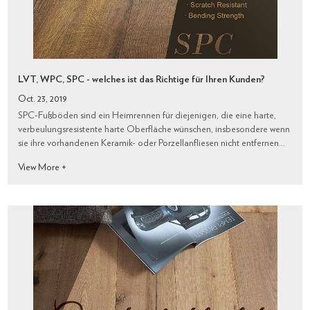
LVT, WPC, SPC - welches ist das Richtige für Ihren Kunden?
Oct. 23, 2019
SPC-Fußböden sind ein Heimrennen für diejenigen, die eine harte,
verbeulungsresistente harte Oberfläche wünschen, insbesondere wenn
sie ihre vorhandenen Keramik- oder Porzellanfliesen nicht entfernen
möchten. SPC ist aufgrund seiner Festigkeit, Flexibilität bei der
View More +
Anwendung, de...