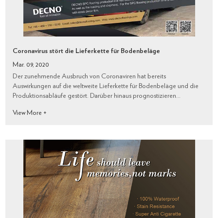
Coronavirus stört die Lieferkette für Bodenbeläge
Mar. 09, 2020
Der zunehmende Ausbruch von Coronaviren hat bereits
Auswirkungen auf die weltweite Lieferkette für Bodenbeläge und die
Produktionsabläufe gestört. Darüber hinaus prognostizieren
Führungskräfte Verzögerungen und Produktausfälle werden sich
View More +
verschlimmern, bevor das Gefühl der No...