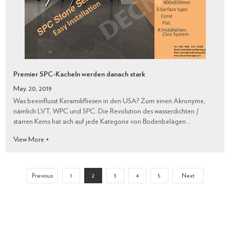
Premier SPC-Kacheln werden danach stark
May. 20, 2019
Was beeinflusst Keramikfliesen in den USA? Zum einen Akronyme,
nämlich LVT, WPC und SPC. Die Revolution des wasserdichten /
starren Kerns hat sich auf jede Kategorie von Bodenbelägen
ausgewirkt, und Keramik ist gegen diesen Wettbewerbsdruck nicht
View More +
immun.
Previous
1
2
3
4
5
Next