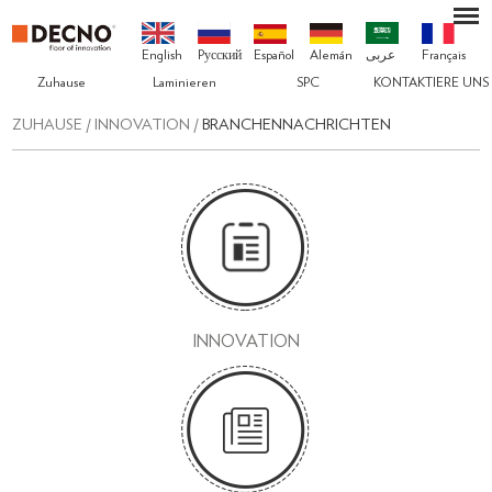
English
Pусский
Español
Alemán
عربى
Français
Zuhause
Laminieren
SPC
KONTAKTIERE UNS
ZUHAUSE
/
INNOVATION
/
BRANCHENNACHRICHTEN
INNOVATION