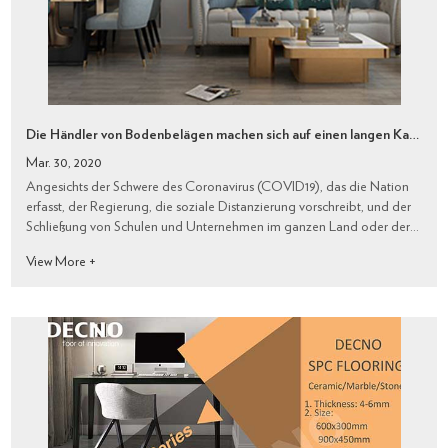
Die Händler von Bodenbelägen machen sich auf einen langen Kampf gefasst
Mar. 30, 2020
Angesichts der Schwere des Coronavirus (COVID19), das die Nation
erfasst, der Regierung, die soziale Distanzierung vorschreibt, und der
Schließung von Schulen und Unternehmen im ganzen Land oder der
Unterbrechung im ganzen Land, waren die Händler von
View More +
Bodenbelägen gezwungen, sch...