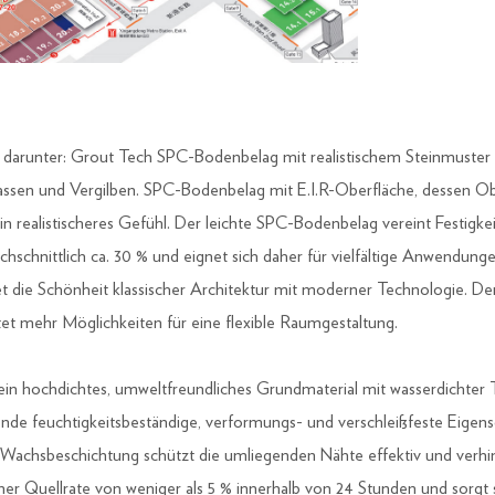
arunter: Grout Tech SPC-Bodenbelag mit realistischem Steinmuster un
blassen und Vergilben. SPC-Bodenbelag mit E.I.R-Oberfläche, dessen O
ein realistischeres Gefühl. Der leichte SPC-Bodenbelag vereint Festigkei
schnittlich ca. 30 % und eignet sich daher für vielfältige Anwendung
t die Schönheit klassischer Architektur mit moderner Technologie. De
et mehr Möglichkeiten für eine flexible Raumgestaltung.
hochdichtes, umweltfreundliches Grundmaterial mit wasserdichter T
ende feuchtigkeitsbeständige, verformungs- und verschleißfeste Eigens
ge Wachsbeschichtung schützt die umliegenden Nähte effektiv und verhi
ner Quellrate von weniger als 5 % innerhalb von 24 Stunden und sorgt