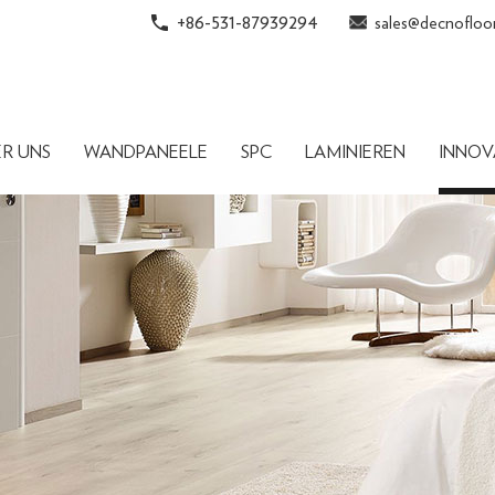
+86-531-87939294
sales@decnofloo
ER UNS
WANDPANEELE
SPC
LAMINIEREN
INNOV