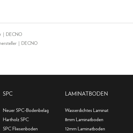
 Fair｜DECNO
gshersteller｜DECNO
SPC
LAMINATBODEN
Neuer SPC-Bodenbelag
Wasserdichtes Laminat
Hartholz SPC
8mm Laminatboden
SPC Fliesenboden
12mm Laminatboden