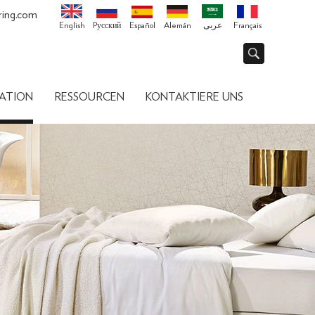
ring.com
English
Pусский
Español
Alemán
عربى
Français
ATION
RESSOURCEN
KONTAKTIERE UNS