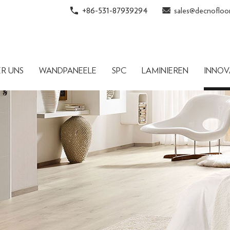
+86-531-87939294
sales@decnofloo
ER UNS
WANDPANEELE
SPC
LAMINIEREN
INNOV