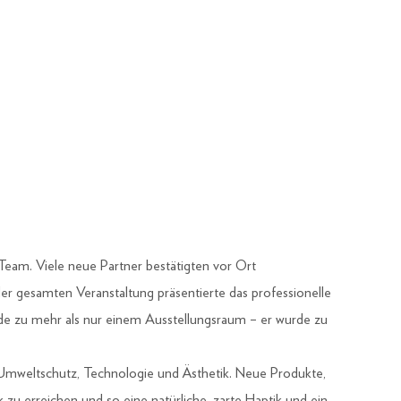
m. Viele neue Partner bestätigten vor Ort
 gesamten Veranstaltung präsentierte das professionelle
e zu mehr als nur einem Ausstellungsraum – er wurde zu
 Umweltschutz, Technologie und Ästhetik. Neue Produkte,
u erreichen und so eine natürliche, zarte Haptik und ein