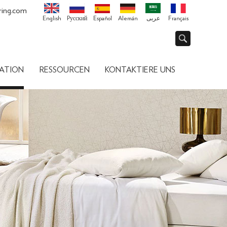
ring.com
English
Pусский
Español
Alemán
عربى
Français
ATION
RESSOURCEN
KONTAKTIERE UNS