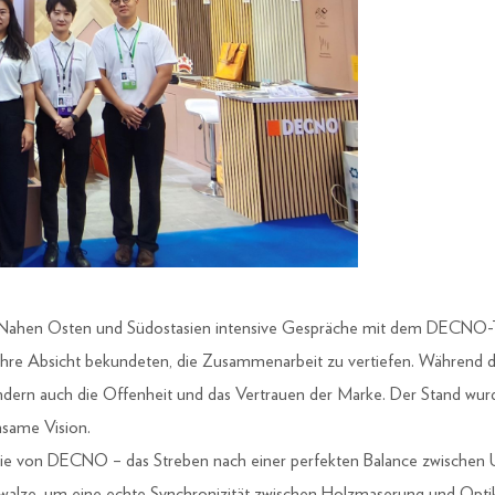
Nahen Osten und Südostasien intensive Gespräche mit dem DECNO-Tea
re Absicht bekundeten, die Zusammenarbeit zu vertiefen. Während der
ern auch die Offenheit und das Vertrauen der Marke. Der Stand wurd
nsame Vision.
phie von DECNO – das Streben nach einer perfekten Balance zwischen
walze, um eine echte Synchronizität zwischen Holzmaserung und Optik z