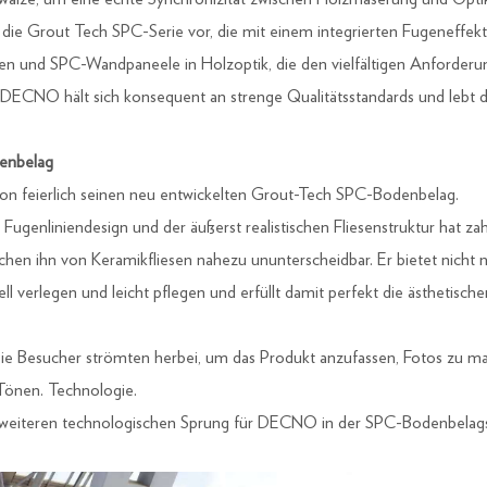
die Grout Tech SPC-Serie vor, die mit einem integrierten Fugeneffekt 
n und SPC-Wandpaneele in Holzoptik, die den vielfältigen Anforderu
– DECNO hält sich konsequent an strenge Qualitätsstandards und lebt da
denbelag
on feierlich seinen neu entwickelten Grout-Tech SPC-Bodenbelag.
genliniendesign und der äußerst realistischen Fliesenstruktur hat za
hen ihn von Keramikfliesen nahezu ununterscheidbar. Er bietet nicht 
hnell verlegen und leicht pflegen und erfüllt damit perfekt die ästhe
Die Besucher strömten herbei, um das Produkt anzufassen, Fotos zu m
Tönen. Technologie.
n weiteren technologischen Sprung für DECNO in der SPC-Bodenbelagsb