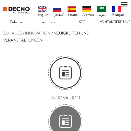
English
Pусский
Español
Alemán
عربى
Français
Zuhause
Laminieren
SPC
KONTAKTIERE UNS
ZUHAUSE
/
INNOVATION
/
NEUIGKEITEN UND
VERANSTALTUNGEN
INNOVATION