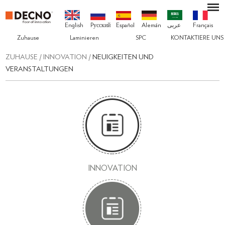
English
Pусский
Español
Alemán
عربى
Français
Zuhause
Laminieren
SPC
KONTAKTIERE UNS
ZUHAUSE
/
INNOVATION
/
NEUIGKEITEN UND
VERANSTALTUNGEN
INNOVATION