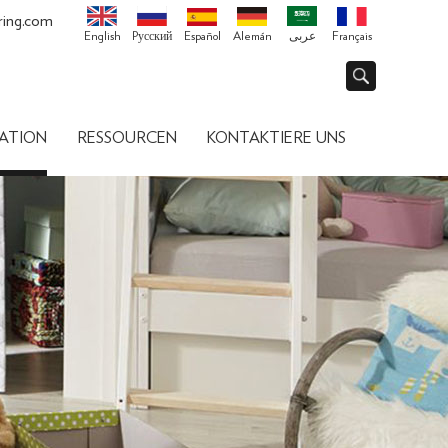
ring.com
English
Pусский
Español
Alemán
عربى
Français
ATION
RESSOURCEN
KONTAKTIERE UNS