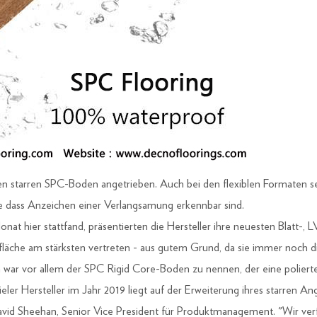
 starren SPC-Boden angetrieben. Auch bei den flexiblen Formaten se
ne dass Anzeichen einer Verlangsamung erkennbar sind.
onat hier stattfand, präsentierten die Hersteller ihre neuesten Blat
fläche am stärksten vertreten - aus gutem Grund, da sie immer noch 
 war vor allem der SPC Rigid Core-Boden zu nennen, der eine polierte
vieler Hersteller im Jahr 2019 liegt auf der Erweiterung ihres starren An
avid Sheehan, Senior Vice President für Produktmanagement. "Wir verf