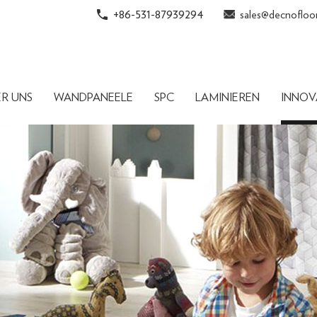
+86-531-87939294
sales@decnofloo
ER UNS
WANDPANEELE
SPC
LAMINIEREN
INNOV