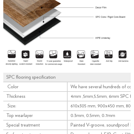
SPC flooring specification
Color
We have several hundreds of colo
Thickness
4mm ,5mm,5.5mm, 6mm SPC flo
Size:
610x305 mm, 900x450 mm, 800
Top wearlayer
0.3mm, 0.5mm, 0.7mm
Special treatment
Painted V-groove, soundproof I