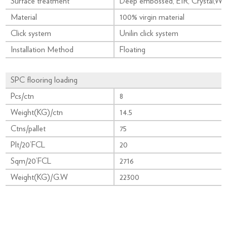
Surface treatment
Deep embossed, EIR, Crystal,Woo
Material
100% virgin material
Click system
Unilin click system
Installation Method
Floating
SPC flooring loading
Pcs/ctn
8
Weight(KG)/ctn
14.5
Ctns/pallet
75
Plt/20’FCL
20
Sqm/20’FCL
2716
Weight(KG)/G.W
22300