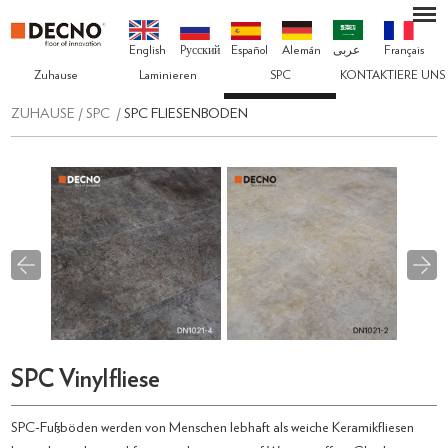
English
Pусский
Español
Alemán
عربى
Français
Zuhause
Laminieren
SPC
KONTAKTIERE UNS
ZUHAUSE
/
SPC
/
SPC FLIESENBODEN
SPC Vinylfliese
SPC-Fußböden werden von Menschen lebhaft als weiche Keramikfliesen